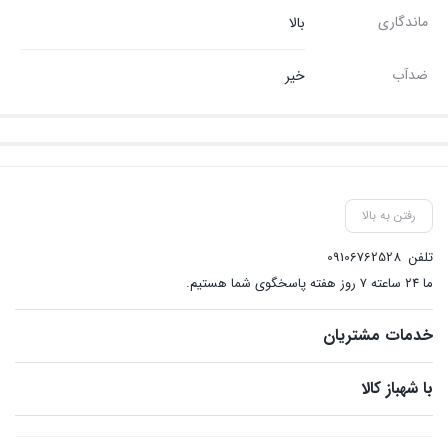
ماندگاری
بالا
ضدآب
خیر
رفتن به بالا
تلفن
09106762528
ما ۲۴ ساعته ۷ روز هفته پاسخگوی شما هستیم.
خدمات مشتریان
با شهباز کالا