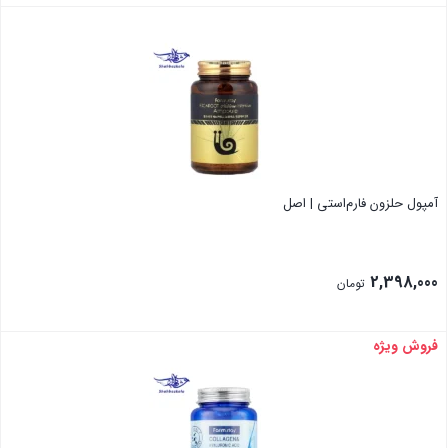
بستن
آمپول حلزون فارم‌استی | اصل
2,398,000
تومان
فروش ویژه
بستن