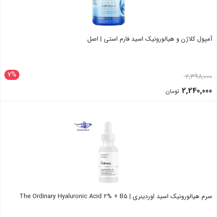
آمپول کلاژن و هیالورونیک اسید فارم استی | اصل
7%
قیمت
2,398,000
اصلی:
2,240,000
تومان
2,398,000 تومان
قیمت
بستن
بود.
فعلی:
2,240,000 تومان.
سرم هیالورونیک اسید اوردینری | The Ordinary Hyaluronic Acid 2% + B5