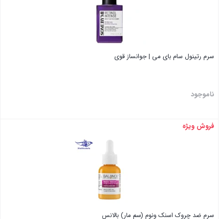
سرم رتینول سام بای می | جوانساز قوی
ناموجود
فروش ویژه
بستن
سرم ضد چروک اسنک ونوم (سم مار) بالانس