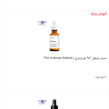
فروش ویژه
بستن
سرم رتینول 2% اوردینری | The Ordinary Retinol
ناموجود
بستن