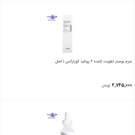
2,398,000 تومان
قیمت
بستن
بود.
فعلی:
2,240,000 تومان.
سرم بوستر تقویت کننده ۶ پپتاید کوزارکس | اصل
2,745,000
تومان
بستن