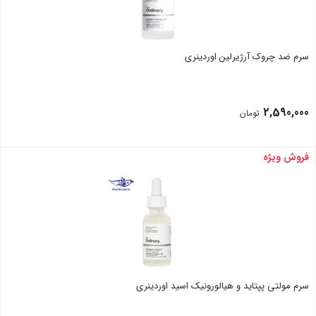
سرم ضد چروک آرژیرلین اوردینری
2,590,000
تومان
فروش ویژه
بستن
سرم مولتی پپتاید و هیالورونیک اسید اوردینری