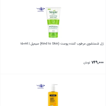
بستن
ژل شستشوی مرطوب کننده پوست (Kind to Skin) سیمپل | 150ml
749,000
تومان
بستن