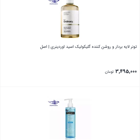
تونر لایه بردار و روشن کننده گلیکولیک اسید اوردینری | اصل
3,495,000
تومان
بستن