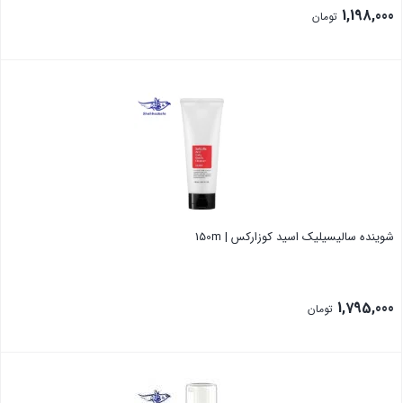
1,198,000
تومان
بستن
شوینده سالیسیلیک اسید کوزارکس | 150m
1,795,000
تومان
بستن