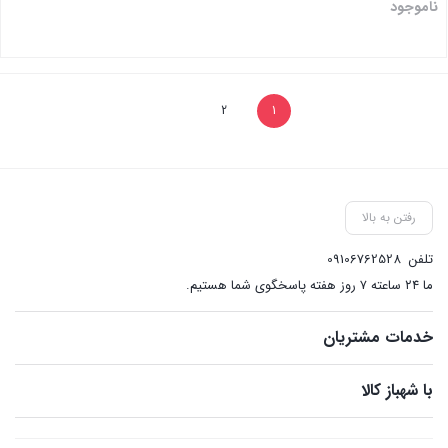
ناموجود
بستن
2
1
رفتن به بالا
تلفن
09106762528
ما ۲۴ ساعته ۷ روز هفته پاسخگوی شما هستیم.
خدمات مشتریان
با شهباز کالا