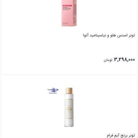
تونر اسنس هلو و نیاسینامید آنوا
3,298,000
تومان
بستن
تونر برنج آیم فرام