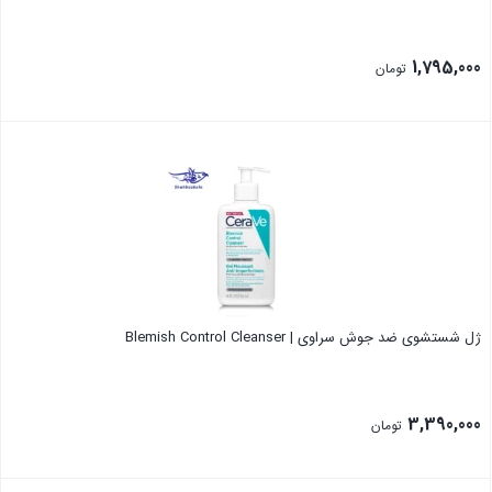
1,795,000
تومان
بستن
ژل شستشوی ضد جوش سراوی | Blemish Control Cleanser
3,390,000
تومان