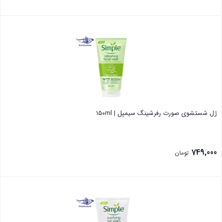
بستن
ژل شستشوی صورت رفرشینگ سیمپل | ۱۵۰ml
749,000
تومان
بستن