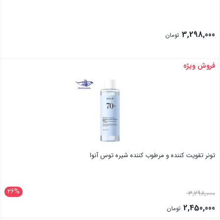
3,298,000
تومان
فروش ویژه
بستن
تونر تقویت کننده و مرطوب کننده شیره توس آنوا
26%
قیمت
3,298,000
اصلی:
2,450,000
تومان