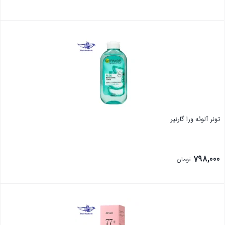
بستن
تونر آلوئه ورا گارنیر
798,000
تومان
بستن