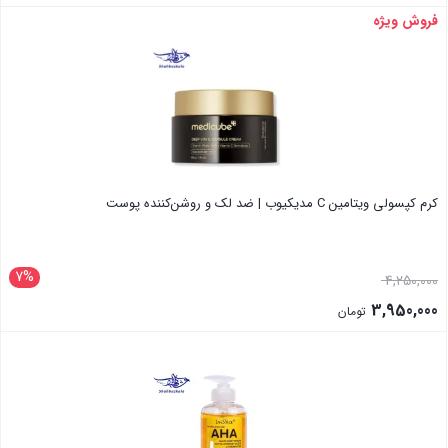
فروش ویژه
بستن
کرم کپسولی ویتامین C مدیکیوب | ضد لک و روشن‌کننده پوست
7%
قیمت
4,250,000
اصلی:
3,950,000
تومان
4,250,000 تومان
قیمت
بستن
بود.
فعلی:
3,950,000 تومان.