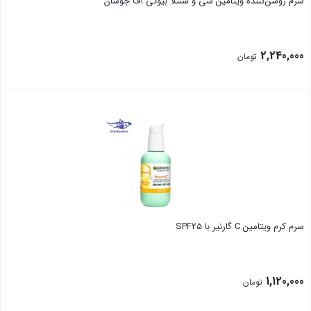
سرم روشن‌کننده ویتامین سی و سنتلا بیوتی آف جوسان
2,240,000
تومان
بستن
سرم کرم ویتامین C گارنیر با SPF25
1,120,000
تومان