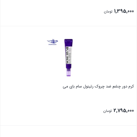
1,395,000
تومان
بستن
کرم دور چشم ضد چروک رتینول سام بای می
2,795,000
تومان
بستن