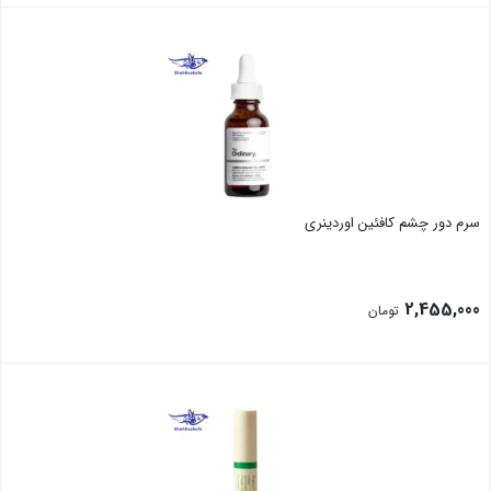
بستن
سرم دور چشم کافئین اوردینری
2,455,000
تومان
بستن