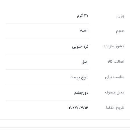
وزن
30 گرم
حجم
30ml
کشور سازنده
کره جنوبی
اصالت کالا
اصل
مناسب برای
انواع پوست
محل مصرف
دورچشم
تاریخ انقضا
2027/03/13