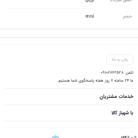
ایتالیا
حجم
14ml
رفتن به بالا
تلفن
09106762528
ما ۲۴ ساعته ۷ روز هفته پاسخگوی شما هستیم.
خدمات مشتریان
با شهباز کالا
شهبازکالا