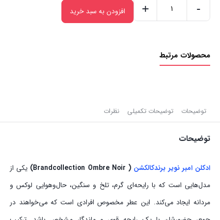
+
-
افزودن به سبد خرید
ادکلن
Ombre
Noir
محصولات مرتبط
برند
کالکشن
|
25ml
عدد
توضیحات
توضیحات تکمیلی
نظرات
توضیحات
ادکلن امبر نویر برندکالکشن
( Brandcollection Ombre Noir)
یکی از
مدل‌هایی است که با رایحه‌ای گرم، تلخ و سنگین، حال‌وهوایی لوکس و
مردانه ایجاد می‌کند. این عطر مخصوص افرادی است که می‌خواهند در
جمع، حضورشان با یک رایحه قوی و ماندگار مشخص باشد. ترکیب