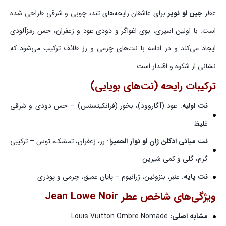
عطر
جین لو نویر
برای عاشقان رایحه‌های تند، چوبی و شرقی طراحی شده
است. با اولین اسپری، بوی اغواگر و دودی عود و زعفران، حس رمزآلودی
ایجاد می‌کند و در ادامه با نت‌های چرمی و رز طائف ترکیب می‌شود که
نشانی از شکوه و اقتدار است.
ترکیبات رایحه (نت‌های بویایی)
نت اولیه
: عود (آگاروود)، بخور (فرانکینسنس) – حس دودی و شرقی
غلیظ
نت میانی ادکلن ژان لو نوآر الحمبرا
: رز، زعفران، تمشک، توس – ترکیبی
گرم، گلی و کمی شیرین
نت پایه
: عنبر، بنزوئین، ژرانیوم – پایان عمیق، چرمی و پودری
ویژگی‌های شاخص عطر Jean Lowe Noir
مشابه اصلی:
Louis Vuitton Ombre Nomade