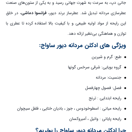
جانی دپ، به سرعت به شهرت جهانی رسید و به یکی از ستون‌های صنعت
عطرسازی مردانه تبدیل شد. عطرساز برند دیور،
فرانسوا دماشی
، در خلق
این رایحه از مواد اولیه طبیعی و با کیفیت بالا استفاده کرده تا عطری با
توازن و هماهنگی بی‌نظیر ارائه دهد.
ویژگی های ادکلن مردانه دیور ساواج:
طبع: گرم و شیرین
گروه بویایی: شرقی سرخس گونها
جنسیت: مردانه
فصل: فصول چهارفصل
رایحه ابتدایی : ترنج
رایحه میانی : اسطوخودوس ، جوز ، بادیان ختایی ، فلفل سیچوان
رایحه پایانی : وانیل ، آمبروکسان
چرا ادکلن مردانه دیور ساواج را بخریم؟