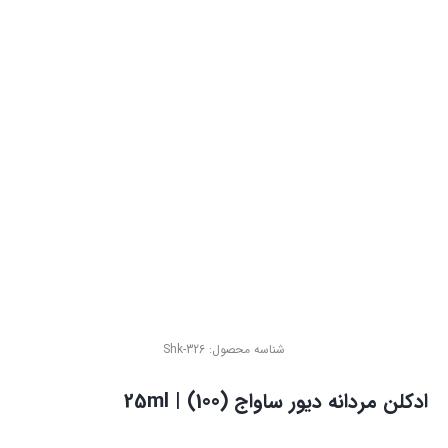
شناسه محصول:
Shk-326
ادکلن مردانه دیور ساواج (100) | 25ml