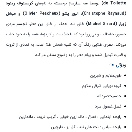
de Toilette)
توسط سه عطرساز برجسته به نام‌های
کریستوف رینود
(Christophe Raynaud)
،
الیور پشو (Olivier Pescheux)
و
میشل
ژیرار (Michel Girard)
خلق شد. هدف از خلق این عطر، تجسم مردی
جسور، جاه‌طلب و بی‌پروا بود که با جذابیت و کاریزما، همه را به خود جلب
می‌کند. بطری طلایی رنگ آن که شبیه شمش طلا است، به نمادی از ثروت
و قدرت تبدیل شده و پیام عطر را به وضوح منتقل می‌کند.
ویژگی ها:
طبع:ملایم و شیرین
گروه بویایی:شرقی ملایم
جنسیت:مردانه
فصل:فصول سرد
رایحه ابتدایی : نعناع ، ماندارین خونی ، گریپ فروت ، ماندارین
رایحه میانی : نت های تند ، گل رز ، دارچین