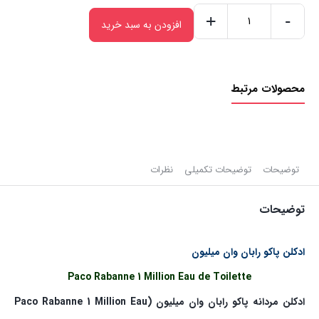
+
-
افزودن به سبد خرید
خرید
ادکلن
مردانه
محصولات مرتبط
پاکو
رابان
وان
میلیون
(005)
توضیحات
توضیحات تکمیلی
نظرات
|
توضیحات
۲۵ml
عدد
ادکلن پاکو رابان وان میلیون
Paco Rabanne 1 Million Eau de Toilette
ادکلن مردانه پاکو رابان وان میلیون (Paco Rabanne 1 Million Eau