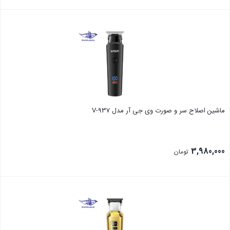
بستن
ماشین اصلاح سر و صورت وی جی آر مدل V-937
3,980,000
تومان
بستن