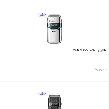
بستن
ماشین اصلاح VGR V-350
ناموجود
بستن