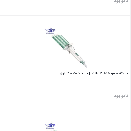
ناموجود
بستن
فر کننده مو VGR V-595 | حالت‌دهنده 3 لول
ناموجود
بستن