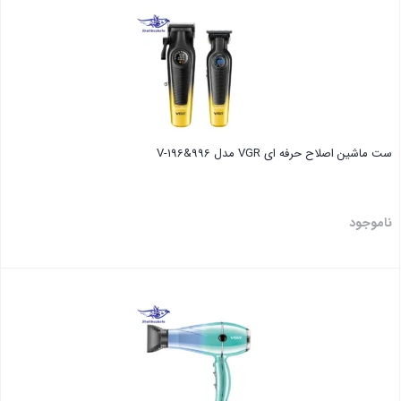
ست ماشین اصلاح حرفه ای VGR مدل V-196&996
ناموجود
بستن