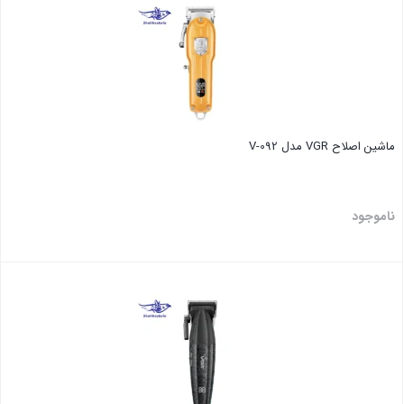
ماشین اصلاح VGR مدل V-092
ناموجود
بستن