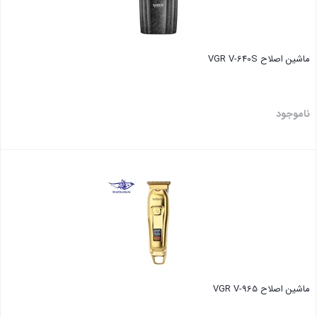
ماشین اصلاح VGR V-640S
ناموجود
بستن
ماشین اصلاح VGR V-965