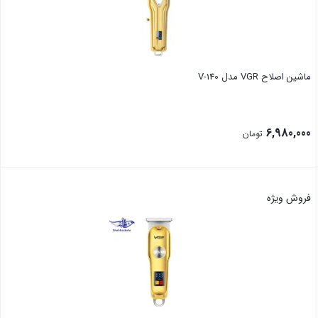
ماشین اصلاح VGR مدل V-140
6,980,000
تومان
بستن
فروش ویژه