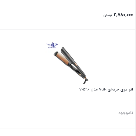
2,780,000
تومان
بستن
اتو موی حرفه‌ای VGR مدل V‑526
ناموجود
بستن