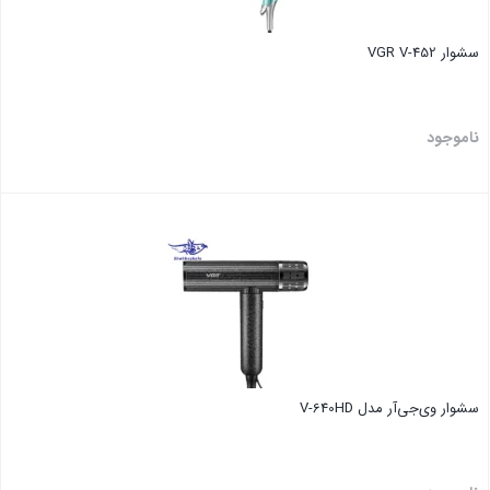
سشوار VGR V-452
ناموجود
بستن
سشوار وی‌جی‌آر مدل V-640HD