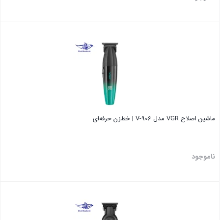
بستن
ماشین اصلاح VGR مدل V-906 | خط‌زن حرفه‌ای
ناموجود
بستن