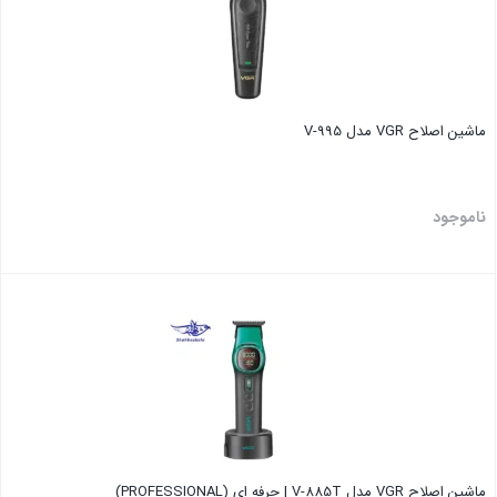
ماشین اصلاح VGR مدل V-995
ناموجود
بستن
ماشین اصلاح VGR مدل V‑885T | حرفه ای (PROFESSIONAL)