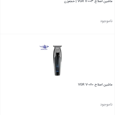
ماشین اصلاح VGR V-003 | حجم‌زن
ناموجود
بستن
ماشین اصلاح VGR V-070
ناموجود