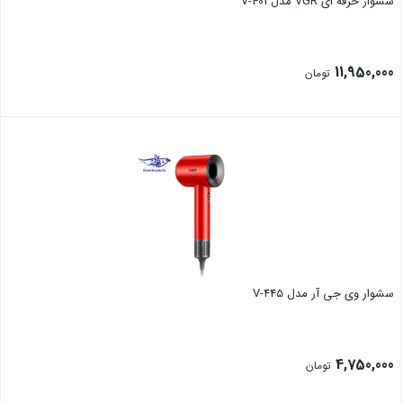
سشوار حرفه ای VGR مدل V-401
11,950,000
تومان
بستن
سشوار وی جی آر مدل V-445
4,750,000
تومان