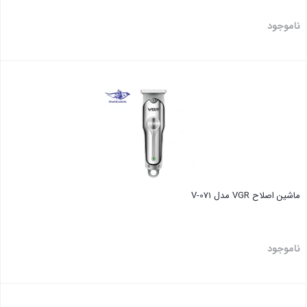
ناموجود
بستن
ماشین اصلاح VGR مدل V-071
ناموجود
بستن