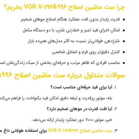
چرا
ست ماشین اصلاح VGR V-196&996
بخریم؟
قدرت پایدار بدون افت عملکرد هنگام اصلاح موهای ضخیم
امکان اجرای فید تمیز و خط‌زنی شارپ با دو دستگاه مکمل
شارژدهی طولانی‌تر نسبت به اکثر مدل‌های هم‌رده بازار
کنترل دقیق‌تر روی فرم و استایل شخصی
مناسب افرادی که ظاهر مرتب و حرفه‌ای بخشی از سبک زندگی‌شان اس
سوالات متداول درباره ست ماشین اصلاح VGR V-196&996
آیا برای فید حرفه‌ای مناسب است؟
بله، موتور پرقدرت و تیغه دقیق امکان فید یکنواخت را فراهم می‌کند
آیا افت قدرت در موهای ضخیم دارد؟
خیر، موتور ۷۰۰۰ دور عملکرد پایدار ارائه می‌دهد.
ست ماشین اصلاح VGR V-196&996
برای استفاده طولانی داغ 