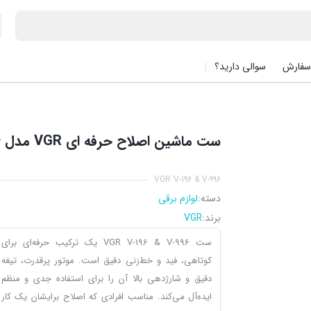
سفارش
سوالی دارید؟
ست ماشین اصلاح حرفه ای VGR مدل V-196&996
VGR V-196 & V-996
دسته:
لوازم برقی
برند:
VGR
ست VGR V-196 & V-996 یک ترکیب حرفه‌ای برای
کوتاهی، فید و خط‌زنی دقیق است. موتور پرقدرت، تیغه
دقیق و شارژدهی بالا آن را برای استفاده جدی و منظم
ایده‌آل می‌کند. مناسب افرادی که اصلاح برایشان یک کار