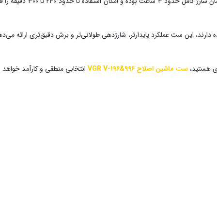
ه دارند، این ست عملکرد پایدارتر، شارژدهی طولانی‌تر و برش دقیق‌تری ارائه می‌د
ای هستید،
ست ماشین اصلاح VGR V-196&996
انتخابی منطقی و کارآمد خواهد ب