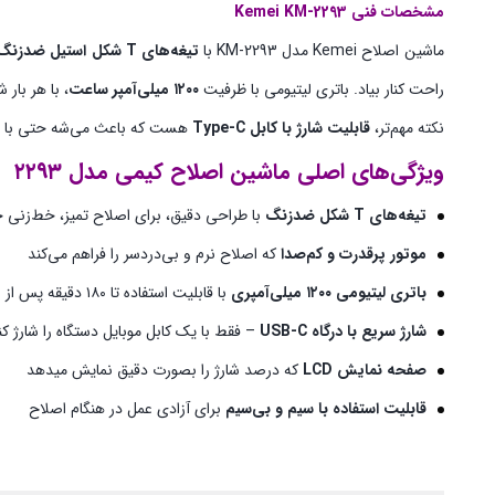
مشخصات فنی Kemei KM-2293
ماشین اصلاح Kemei مدل KM-2293 با
تیغه‌های T شکل استیل ضدزنگ
راحت کنار بیاد. باتری لیتیومی با ظرفیت
۱۲۰۰ میلی‌آمپر ساعت
، با هر بار 
نکته مهم‌تر،
قابلیت شارژ با کابل Type-C
هست که باعث می‌شه حتی با شارژر گوشی هم بتونی دستگا
ویژگی‌های اصلی
ماشین اصلاح کیمی مدل ۲۲۹۳
تیغه‌های T شکل ضدزنگ
با طراحی دقیق، برای اصلاح تمیز، خط‌زنی
موتور پرقدرت و کم‌صدا
که اصلاح نرم و بی‌دردسر را فراهم می‌کند
باتری لیتیومی ۱۲۰۰ میلی‌آمپری
با قابلیت استفاده تا ۱۸۰ دقیقه پس از شارژ کامل
شارژ سریع با درگاه USB-C
– فقط با یک کابل موبایل دستگاه را شارژ کن
صفحه‌ نمایش LCD
که درصد شارژ را بصورت دقیق نمایش میدهد
قابلیت استفاده با سیم و بی‌سیم
برای آزادی عمل در هنگام اصلاح