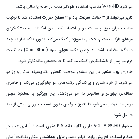
می‌شود V-640HD مناسب استفاده طولانی‌مدت در خانه یا سالن باشد.
کاربر می‌تواند از
۳ حالت سرعت باد
و
۴ سطح حرارت
استفاده کند تا ترکیب
مناسب برای نوع و حالت مو را انتخاب کند. این امکانات به خشک‌کردن
موهای نازک، ضخیم، حجیم یا موج‌دار کمک می‌کند بدون اینکه نیاز به چند
دستگاه مختلف باشد. همچنین دکمه
هوای سرد (Cool Shot)
به تثبیت
فرم مو پس از خشک‌کردن کمک می‌کند تا حالت‌دهی ماندگارتر شود.
فناوری
یون منفی
در این سشوار موجب کاهش الکتریسیته ساکن و وز مو
می‌شود، از خرد شدن و پراکندگی رشته‌های مو جلوگیری می‌کند و ظاهری
صاف‌تر، براق‌تر و سالم‌تر
به مو می‌دهد. این ویژگی با عملکرد موتور
پرسرعت ترکیب می‌شود تا نتایج حرفه‌ای بدون آسیب حرارتی بیش از حد
حاصل شود.
سشوار VGR V-640HD دارای
کابل بلند ۲.۵ متری
است تا آزادی عمل در
هنگام استفاده افزایش یابد. فیلتر پشتی
قابل جداشدن
امکان نظافت آسان