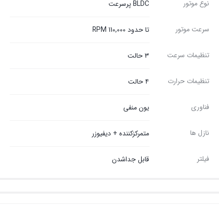
نوع موتور
BLDC پرسرعت
سرعت موتور
تا حدود 110,000 RPM
تنظیمات سرعت
۳ حالت
تنظیمات حرارت
۴ حالت
فناوری
یون منفی
نازل ها
متمرکزکننده + دیفیوزر
فیلتر
قابل جداشدن