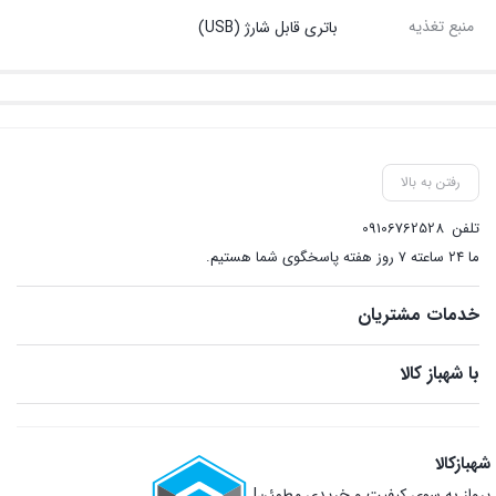
منبع تغذیه
باتری قابل شارژ (USB)
رفتن به بالا
تلفن
09106762528
ما ۲۴ ساعته ۷ روز هفته پاسخگوی شما هستیم.
خدمات مشتریان
با شهباز کالا
شهبازکالا
پرواز به سوی کیفیت و خریدی مطمئن!