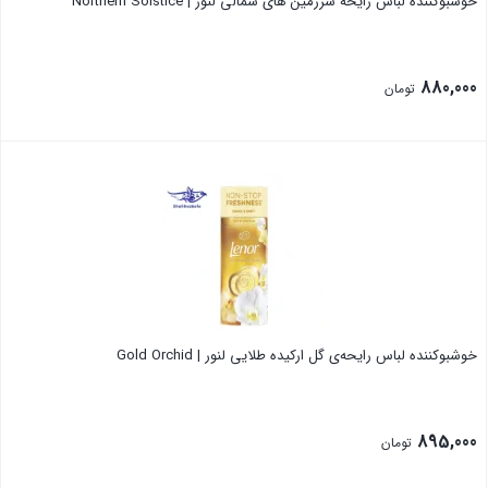
خوشبوکننده لباس رایحه سرزمین های شمالی لنور | Northern Solstice
880,000
تومان
بستن
خوشبوکننده لباس رایحه‌ی گل ارکیده طلایی لنور | Gold Orchid
895,000
تومان