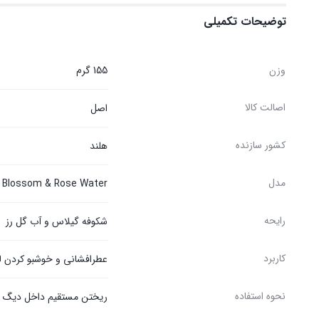
توضیحات تکمیلی
وزن
155 گرم
اصالت کالا
اصل
کشور سازنده
هلند
مدل
 Blossom & Rose Water
رایحه
شکوفه گیلاس و آب گل رز
کاربرد
عطرافشانی و خوشبو کردن ل
نحوه استفاده
ریختن مستقیم داخل دیگ 