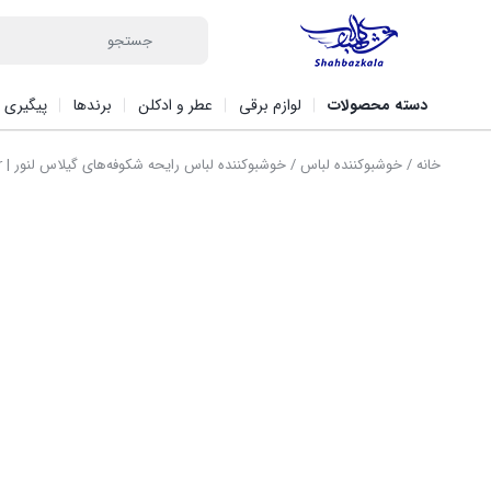
دسته محصولات
لوازم برقی
عطر و ادکلن
برندها
پیگیری 
خانه
/
خوشبوکننده لباس
/ خوشبوکننده لباس رایحه شکوفه‌های گیلاس لنور | Cherry Blossom & Rose Water