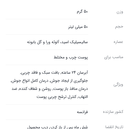
وزن
50 گرم
حجم
50 میلی لیتر
عصاره
سالیسیلیک اسید، آلوئه ورا و گل بابونه
مناسب برای
پوست چرب و مختلط
آبرسان 24 ساعته, بافت سبک و فاقد چربی,
جلوگیری از ایجاد جوش, درمان کامل انواع جوش,
ویژگی
درمان منافذ باز پوست, روشن و شفاف کننده, ضد
التهاب, کنترل ترشح چربی پوست
کشور سازنده
فرانسه
تاریخ انقضا
شش ماه پس از باز کردن درب محصول