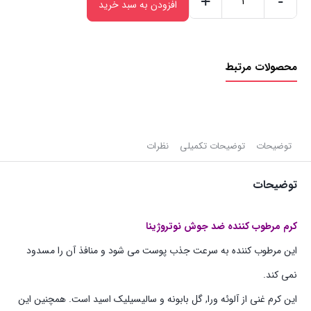
+
-
افزودن به سبد خرید
کرم
مرطوب
کننده
محصولات مرتبط
ضد
جوش
و
آکنه
نوتروژینا
توضیحات
توضیحات تکمیلی
نظرات
|
توضیحات
50ml
عدد
کرم مرطوب کننده ضد جوش نوتروژینا
این مرطوب کننده به سرعت جذب پوست می شود و منافذ آن را مسدود
نمی کند.
این کرم غنی از آلوئه ورا, گل بابونه و سالیسیلیک اسید است. همچنین این