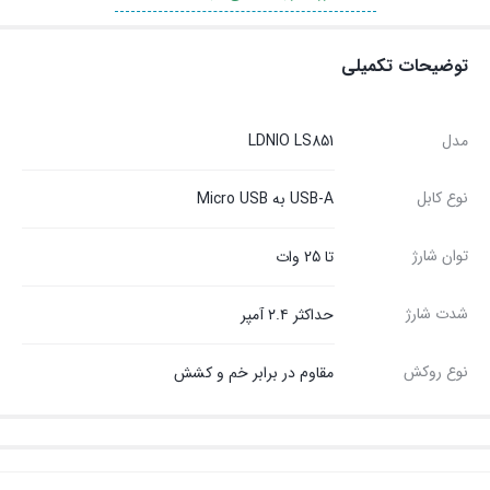
توضیحات تکمیلی
مدل
LDNIO LS851
نوع کابل
USB-A به Micro USB
توان شارژ
تا 25 وات
شدت شارژ
حداکثر ۲.۴ آمپر
نوع روکش
مقاوم در برابر خم و کشش