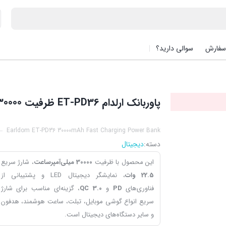
سفارش
سوالی دارید؟
پاوربانک ارلدام ET-PD36 ظرفیت 30000
Earldom ET-PD36 30000mAh Fast Charging Power Bank
دسته:
دیجیتال
این محصول با ظرفیت
30000 میلی‌آمپرساعت
، شارژ سریع
22.5 وات
، نمایشگر دیجیتال LED و پشتیبانی از
فناوری‌های
PD
و
QC 3.0
، گزینه‌ای مناسب برای شارژ
سریع انواع گوشی موبایل، تبلت، ساعت هوشمند، هدفون
و سایر دستگاه‌های دیجیتال است.