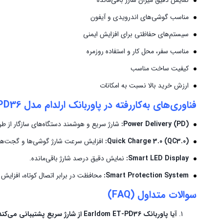
نمایش دقیق میزان شارژ باقی‌مانده
مناسب گوشی‌های اندرویدی و آیفون
سیستم‌های حفاظتی برای افزایش ایمنی
مناسب سفر، محل کار و استفاده روزمره
کیفیت ساخت مناسب
ارزش خرید بالا نسبت به امکانات
فناوری‌های به‌کاررفته در پاوربانک ارلدام مدل PD36
Power Delivery (PD):
شارژ سریع و هوشمند دستگاه‌های سازگار از طریق -C
Quick Charge 3.0 (QC3.0):
افزایش سرعت شارژ گوشی‌ها و گجت‌های
Smart LED Display:
نمایش دقیق درصد شارژ باقی‌مانده.
Smart Protection System:
محافظت در برابر اتصال کوتاه، افزایش دم
سوالات متداول (FAQ)
آیا پاوربانک Earldom ET-PD36 از شارژ سریع پشتیبانی می‌کند؟