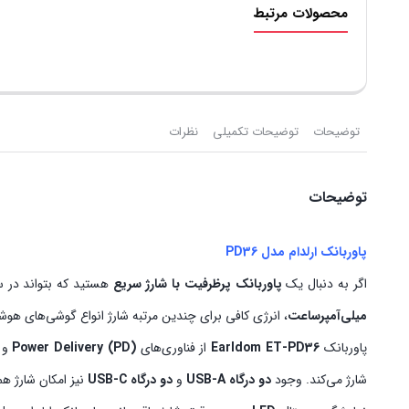
محصولات مرتبط
توضیحات
توضیحات تکمیلی
نظرات
توضیحات
پاوربانک ارلدام مدل PD36
اگر به دنبال یک
پاوربانک پرظرفیت با شارژ سریع
هستید که بتواند در سف
میلی‌آمپرساعت
، انرژی کافی برای چندین مرتبه شارژ انواع گوشی‌های هوشمند، تب
پاوربانک
Earldom ET-PD36
از فناوری‌های
Power Delivery (PD)
و
شارژ می‌کند. وجود
دو درگاه USB-A
و
دو درگاه USB-C
نیز امکان شارژ هم