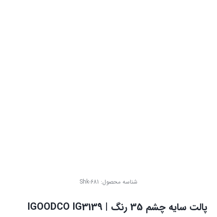
شناسه محصول:
Shk-681
پالت سایه چشم 35 رنگ | IGOODCO IG3139