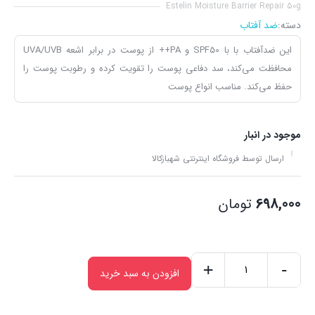
Estelin Moisture Barrier Repair 50g
دسته:
ضد آفتاب
این ضدآفتاب با با SPF50 و PA++ از پوست در برابر اشعه UVA/UVB
محافظت می‌کند، سد دفاعی پوست را تقویت کرده و رطوبت پوست را
حفظ می‌کند. مناسب انواع پوست
موجود در انبار
ارسال توسط فروشگاه اینترنتی شهبازکالا
698,000
تومان
+
-
افزودن به سبد خرید
کرم
ضدآفتاب