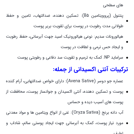
های سطحی
پنتنول (پروویتامین B5): تسکین دهنده، ضدالتهاب، تامین و حفظ
طولانی مدت رطوبت در پوست برای تقویت بریر پوست
هیالورونات سدیم: نوعی هیالورونیک اسید جهت آبرسانی، حفظ رطوبت
و ایجاد حس نرمی و لطافت در پوست
سراماید NP: کمک به ترمیم و تقویت سد دفاعی و رطوبتی پوست
ترکیبات آنتی اکسیدانی از جمله:
عصاره جو دوسر (Avena Sative): دارای خواص ضدالتهابی، آرام کننده
پوست و تسکین دهنده، آنتی اکسیدان و جوانساز پوست، محافظت از
پوست های آسیب دیده و حساس
آب دانه برنج (Oryza Sativa): غنی از انواع ویتامین ها و مواد معدنی
مورد نیاز پوست، کمک به آبرسانی جهت ایجاد پوستی سالم، شاداب و
لطیف