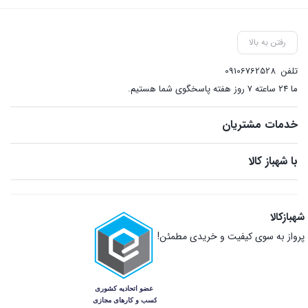
رفتن به بالا
تلفن
09106762528
ما ۲۴ ساعته ۷ روز هفته پاسخگوی شما هستیم.
خدمات مشتریان
با شهباز کالا
شهبازکالا
پرواز به سوی کیفیت و خریدی مطمئن!