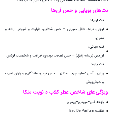
دهد،
Club De Nuit Maleka
می‌تواند انتخابی بسیار جذاب باشد.
نت‌های بویایی و حس آن‌ها
نت اولیه:
لیچی، ترنج، فلفل صورتی — حس شادابی، طراوت و شروعی زنانه و
مدرن.
نت میانی:
اوریس (ریشه زنبق) — حس لطافت پودری، ظرافت و شخصیت لوکس.
نت پایه:
پرالین، آمبروکسان، چوب صندل — حس نرمی، ماندگاری و پایان لطیف
و خوش‌پوش.
ویژگی‌های شاخص عطر کلاب د نویت ملکا
رایحه گلی–میوه‌ای–پودری
غلظت Eau De Parfum