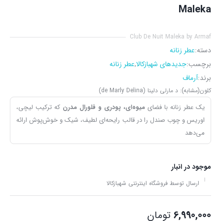
Maleka
Club De Nuit Maleka by Armaf
دسته:
عطر زنانه
برچسب:
جدیدهای شهبازکالا
,
عطر زنانه
برند:
آرماف
کلون(مشابه): د مارلی دلینا (de Marly Delina)
یک عطر زنانه با فضای
میوه‌ای، پودری و فلورال مدرن
که ترکیب لیچی،
اوریس و چوب صندل را در قالب رایحه‌ای لطیف، شیک و خوش‌پوش ارائه
می‌دهد
موجود در انبار
ارسال توسط فروشگاه اینترنتی شهبازکالا
6,990,000
تومان