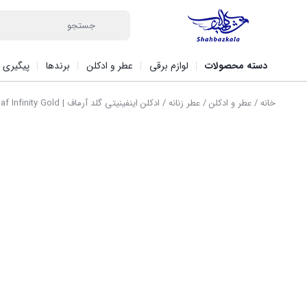
دسته محصولات
لوازم برقی
عطر و ادکلن
برندها
پیگیری 
خانه
/
عطر و ادکلن
/
عطر زنانه
/ ادکلن اینفینیتی گلد آرماف | Armaf Infinity Gold