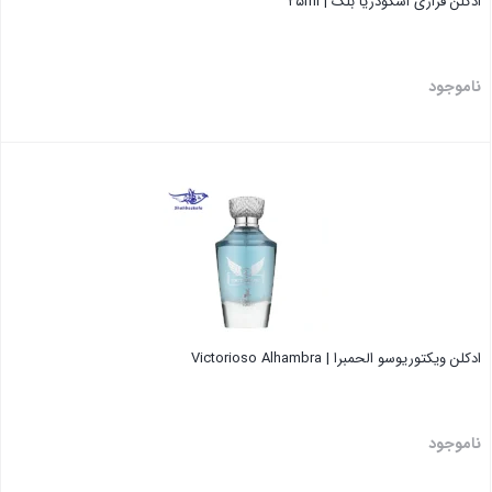
ادکلن فراری اسکودریا بلک | ۲۵ml
ناموجود
بستن
ادکلن ویکتوریوسو الحمبرا | Victorioso Alhambra
ناموجود