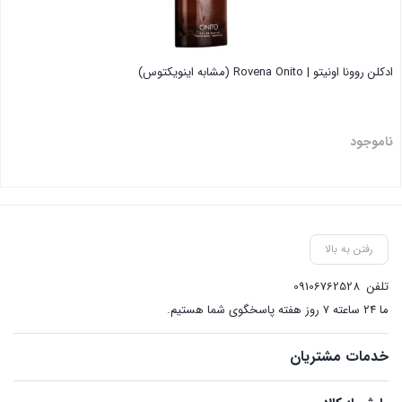
ادکلن روونا اونیتو | Rovena Onito (مشابه اینویکتوس)
ناموجود
بستن
رفتن به بالا
تلفن
09106762528
ما ۲۴ ساعته ۷ روز هفته پاسخگوی شما هستیم.
خدمات مشتریان