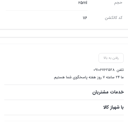
حجم
25ml
کد کالکشن
116
رفتن به بالا
تلفن
09106762528
ما ۲۴ ساعته ۷ روز هفته پاسخگوی شما هستیم.
خدمات مشتریان
با شهباز کالا