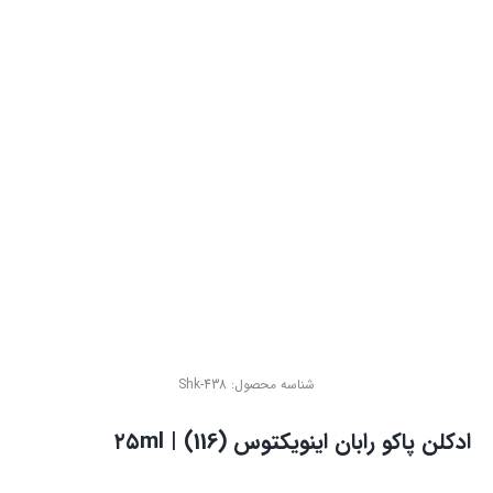
شناسه محصول:
Shk-438
ادکلن پاکو رابان اینویکتوس (116) | ۲۵ml