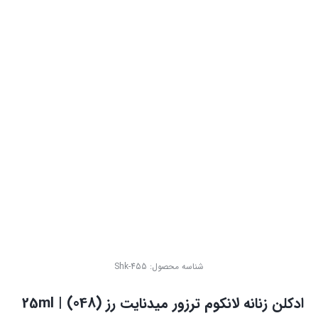
شناسه محصول:
Shk-455
ادکلن زنانه لانکوم ترزور میدنایت رز (048) | 25ml