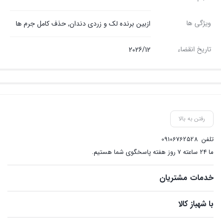
ویژگی ها
ازبین برنده لک و زردی دندان, حذف کامل جرم ها
تاریخ انقضاء
2026/12
رفتن به بالا
تلفن
09106762528
ما ۲۴ ساعته ۷ روز هفته پاسخگوی شما هستیم.
خدمات مشتریان
با شهباز کالا