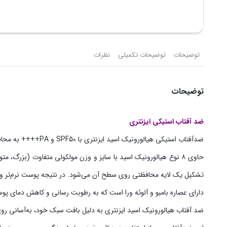
توضیحات
توضیحات تکمیلی
نظرات
توضیحات
ضد آفتاب استیکی ایزنتری
ضدآفتاب استیکی هیالورونیک اسید ایزنتری با SPF50 و PA++++ به محافظت از پوست در برابر اشعه‌های مضر UVA و UVB کمک می‌کند، که برای جلوگیری از آسیب‌های پوستی و پیری زودرس بسیار مهم است.
حاوی ۸ نوع هیالورونیک اسید با سایز و وزن مولکولی متفاوت (بز
تشکیل یک لایه محافظتی روی سطح آن می‌شود. در نتیجه پوست نرم‌تر و 
دارای عصاره بامبو و آلوئه ورا است که به رطوبت رسانی و کاهش دمای پ
ضد آفتاب هیالورونیک اسید ایزنتری به دلیل بافت سبک خود، به‌آسانی 