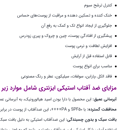
کنترل ترشح سبوم
خنک‌ کننده و تسکین‌ دهنده و مراقبت از پوست‌های حساس
جلوگیری از ایجاد انواع لک و کمک به رفع آن
پیشگیری از افتادگی پوست، چین و چروک و پیری زودرس
افزایش لطافت و نرمی پوست
قابل استفاده قبل از آرایش
مناسب برای انواع پوست
فاقد الکل ،پارابن، سولفات، سیلیکون، عطر و رنگ مصنوعی
مزایای ضد آفتاب استیکی ایزنتری شامل موارد زیر
آبرسانی عمیق:
این محصول با دارا بودن اسید هیالورونیک، به آبرسانی ع
محافظت گسترده:
با SPF50 و PA++++، این ضدآفتاب از پوست در برابر طیف گسترده‌ای از اشعه‌های UV محافظت می‌کند، که برای جلوگیری از آسیبهای پوستی و سرطان پوست بسیار مهم است.
بافت سبک و بدون چسبندگی:
این ضدآفتاب استیکی به دلیل بافت سبک خ
استفاده آسان: شکل استیکی این ضدآفتاب باعث می‌شود که به‌راحتی بتوانید