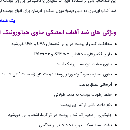
این ضدآفتاب پس از استفاده هیچ اثر سفیدی یا ماسیدگی بر روی پوست باقی
ضد آفتاب ایزنتری به دلیل فرمولاسیون سبک و آبرسان برای انواع پوست
یک ضدآفت
ویژگی ‌های ضد آفتاب استیکی حاوی هیالورونیک ا
محافظت کامل از پوست در برابر اشعه‌های UVA و UVB خورشید
دارای فاکتورهای محافظتی +SPF 50 و ++++PA
حاوی هشت نوع هیالورونیک اسید
حاوی عصاره بامبو، آلوئه ورا و پوسته درخت کاج (خاصیت آنتی اکسیدا
آبرسانی عمیق پوست
حفظ رطوبت پوست به مدت طولانی
رفع علائم ناشی از کم‌ آبی پوست
جلوگیری از دهیدراته شدن پوست در اثر گرما، اشعه و نور خورشید
بافت بسیار سبک بدون ایجاد چربی و سنگینی