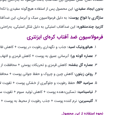
بدون ایجاد سفیدی:
این محصول پس از استفاده هیچ‌گونه سفیدی یا لکه‌ای
سازگاری با انواع پوست:
به دلیل فرمولاسیون سبک و آبرسان، این ضدآفت
کاربرد چندمنظوره:
این ضدآفتاب استیکی به دلیل شکل استیکی، به‌راحتی قا
فرمولاسیون ضد آفتاب کره‌ای ایزنتری
هیالورونیک اسید:
جذب و نگهداری رطوبت در پوست + کاهش ظاهر
عصاره آلوئه ورا:
آبرسانی عمیق به پوست + کاهش قرمزی و التها
عصاره گل بنفشه:
کاهش قرمزی و تحریکات پوستی + محافظت از پوست
روغن زیتون:
کاهش چین و چروک و حفظ جوانی پوست + محافظت از 
سرامید NP:
حفظ رطوبت و جلوگیری از خشکی پوست + تقویت لا
نیاسینامید:
تسکین‌دهنده پوست‌ + کاهش تولید سبوم + تقویت ساخ
گلیسیرین:
نرم کننده پوست + جذب رطوبت از محیط به پوست + 
نحوه استفاده از این محصول