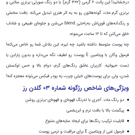
درخشانید! این پالت ۶ گرمی (۲×۳ گرم) با دو رنگ صورتی-برنزی ساتنی و
برنزی گرم مات، گونه‌هاتون رو به یه اثر هنری تبدیل می‌کنه. بافت مخملی
و رنگدانه‌های قوی‌اش به‌راحتی blend می‌شن و جلوه‌ای طبیعی و شاداب
خلق می‌کنن که تا ۱۲ ساعت می‌مونه.
چه پوست متوسط داشته باشید چه تیره، این بلاش شما رو خاص می‌کنه!
فرمول وگان با ویتامین E پوست رو لطیف نگه می‌داره و بدون پارابن یا
تست حیوانیه. کاربران عاشق رنگ‌های گرم، دوام بالا و حس لوکسش
شدن، ولی برای پوست‌های خیلی چرب، یه پودر فیکس می‌تونه معجزه کنه!
ویژگی‌های شاخص رژگونه شماره ۰۳ گلدن رز
دو رنگ مات: آجری با ته‌رنگ قهوه‌ای و قهوه‌ای-برنزی روشن
پیگمنت بالا با بافت نرم و ابریشمی
قابلیت ترکیب رنگ‌ها برای ایجاد سایه‌های متنوع
فرمول غنی از ویتامین E برای مراقبت و نرمی پوست