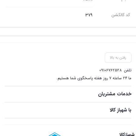
کد کالکشن
379
رفتن به بالا
تلفن
09106762528
ما ۲۴ ساعته ۷ روز هفته پاسخگوی شما هستیم.
خدمات مشتریان
با شهباز کالا
شهبازکالا