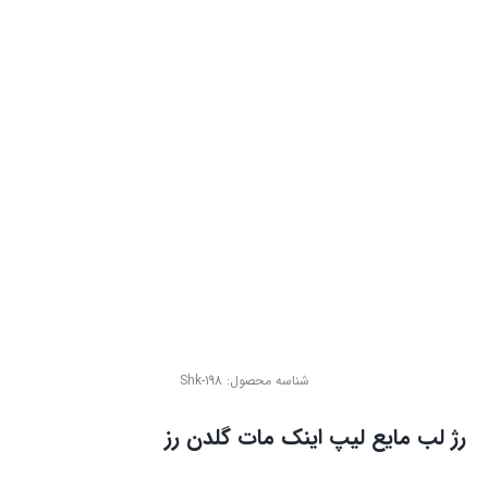
شناسه محصول:
Shk-198
رژ لب مایع لیپ اینک مات گلدن رز