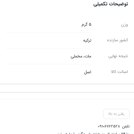
توضیحات تکمیلی
وزن
5 گرم
کشور سازنده
ترکیه
نتیجه نهایی
مات، مخملی
اصالت کالا
اصل
رفتن به بالا
تلفن
09106762528