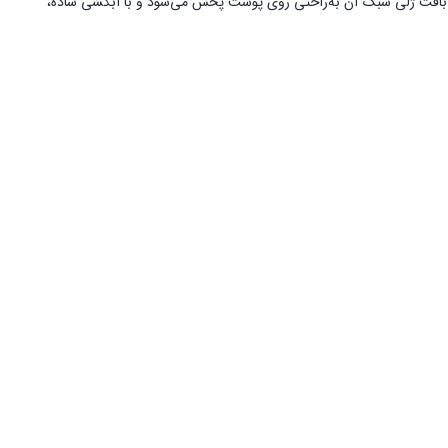
 بافت ژلی سبک آن به‌راحتی روی پوست پخش می‌شود و با آبکشی ساده،