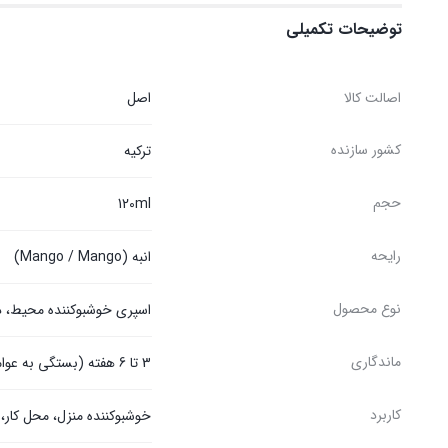
توضیحات تکمیلی
اصالت کالا
اصل
کشور سازنده
ترکیه
حجم
120ml
رایحه
انبه (Mango / Mango)
نوع محصول
اسپری خوشبوکننده محیط، دیفیوزر چو
ماندگاری
3 تا 6 هفته (بستگی به عوامل محیطی)
کاربرد
خوشبوکننده منزل، محل کار