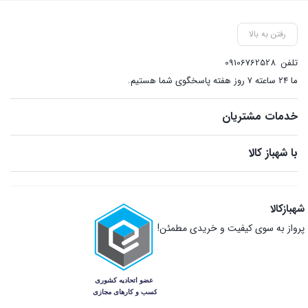
رفتن به بالا
تلفن
09106762528
ما ۲۴ ساعته ۷ روز هفته پاسخگوی شما هستیم.
خدمات مشتریان
با شهباز کالا
شهبازکالا
پرواز به سوی کیفیت و خریدی مطمئن!