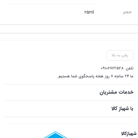
حجم
25ml
رفتن به بالا
تلفن
09106762528
ما ۲۴ ساعته ۷ روز هفته پاسخگوی شما هستیم.
خدمات مشتریان
با شهباز کالا
شهبازکالا