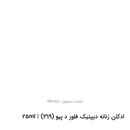
شناسه محصول:
Shk-550
ادکلن زنانه دیپتیک فلور د پیو (319) | 25ml