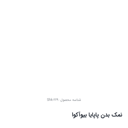
شناسه محصول:
Shk-229
نمک بدن پاپایا بیوآکوا