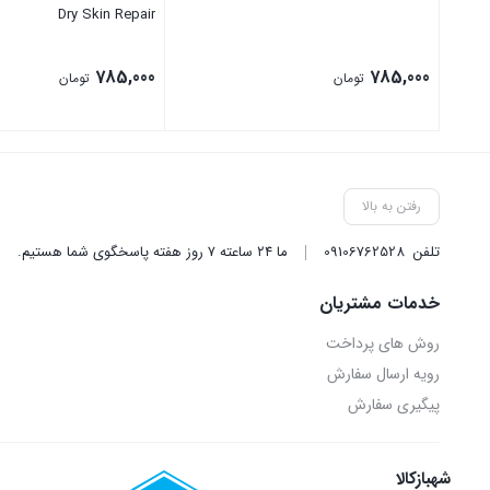
Dry Skin Repair
785,000
785,000
تومان
تومان
بستن
بستن
رفتن به بالا
تلفن
09106762528
ما ۲۴ ساعته ۷ روز هفته پاسخگوی شما هستیم.
خدمات مشتریان
روش‌ های پرداخت
رویه ارسال سفارش
پیگیری سفارش
شهبازکالا