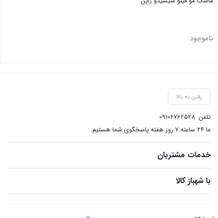
ماسک مو فینو شیسیدو ژاپن
ناموجود
بستن
رفتن به بالا
تلفن
09106762528
ما ۲۴ ساعته ۷ روز هفته پاسخگوی شما هستیم.
خدمات مشتریان
با شهباز کالا