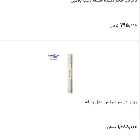
بالم لب حجم دهنده شیگلم (لیپ پلامپر)
795,000
تومان
بستن
ریمل دو سر شیگلم | مدل روزانه
1,688,000
تومان