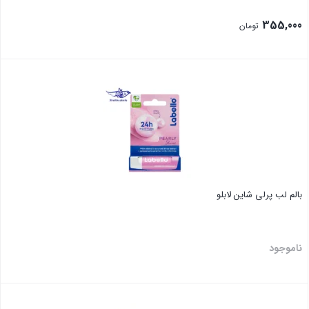
355,000
تومان
بستن
بالم لب پرلی شاین لابلو
ناموجود
بستن