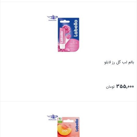
بستن
بالم لب گل رز لابلو
355,000
تومان
بستن