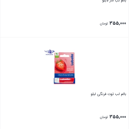
بالم لب انار لابلو
355,000
تومان
بستن
بالم لب توت فرنگی لبلو
355,000
تومان