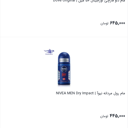
مام داو قارچی اورجینال ۵۰ میل | Dove Original
645,000
تومان
بستن
مام رول مردانه نیوآ | NIVEA MEN Dry Impact
445,000
تومان