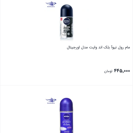
مام رول نیوآ بلک اند وایت مدل اورجینال
445,000
تومان
بستن