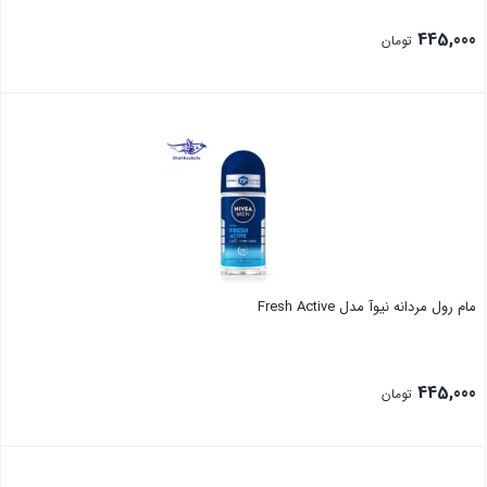
445,000
تومان
بستن
مام رول مردانه نیوآ مدل Fresh Active
445,000
تومان
بستن