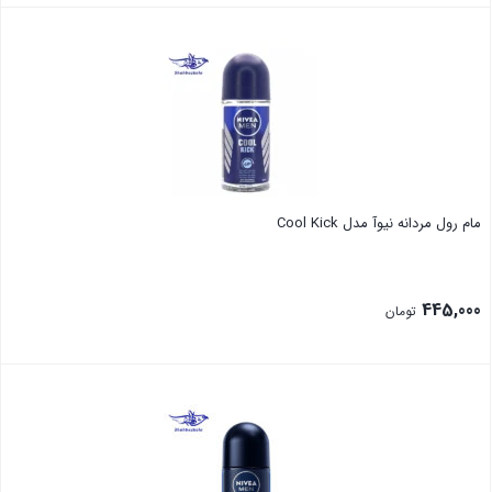
بستن
مام رول مردانه نیوآ مدل Cool Kick
445,000
تومان
بستن